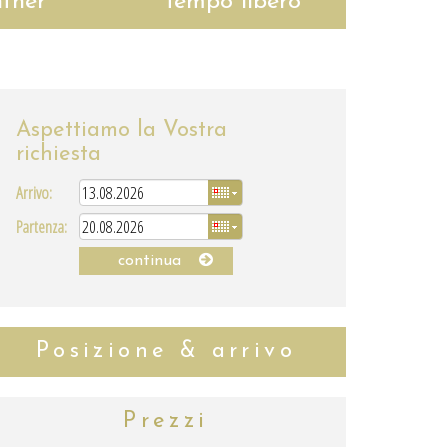
tner
Tempo libero
Aspettiamo la Vostra
richiesta
Arrivo:
Partenza:
continua
Posizione & arrivo
Prezzi