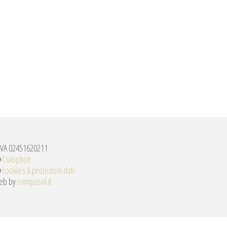
IVA 02451620211
Colophon
cookies & protezioni dati
eb by
compusol.it