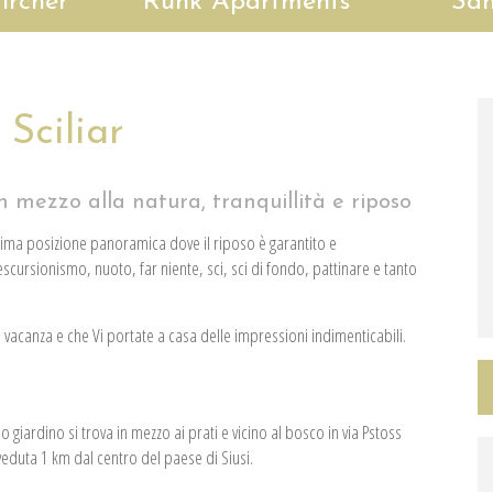
Pircher
Runk Apartments
San
 Sciliar
n mezzo alla natura, tranquillità e riposo
ssima posizione panoramica dove il riposo è garantito e
scursionismo, nuoto, far niente, sci, sci di fondo, pattinare e tanto
a vacanza e che Vi portate a casa delle impressioni indimenticabili.
 giardino si trova in mezzo ai prati e vicino al bosco in via Pstoss
a veduta 1 km dal centro del paese di Siusi.